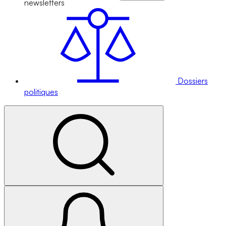
newsletters
Dossiers
politiques