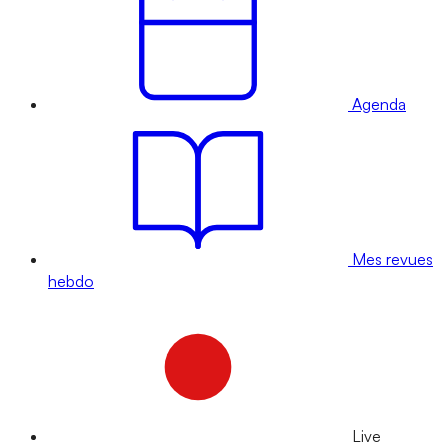
Agenda
Mes revues
hebdo
Live