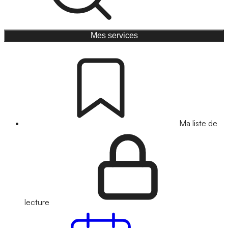
Mes services
Ma liste de
lecture