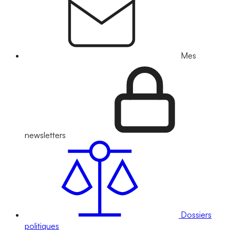
Mes
newsletters
Dossiers
politiques