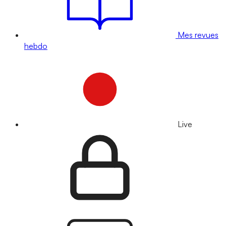
Mes revues
hebdo
Live