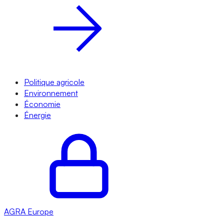
Politique agricole
Environnement
Économie
Énergie
AGRA
Europe