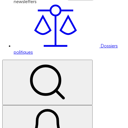
newsletters
Dossiers
politiques