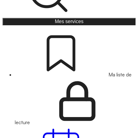
Mes services
Ma liste de
lecture