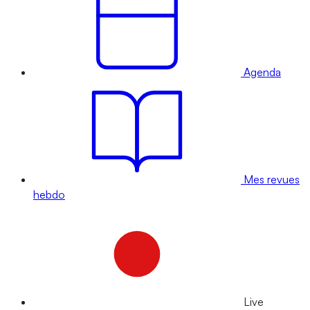
Agenda
Mes revues
hebdo
Live