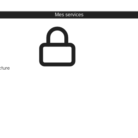
Mes services
cture