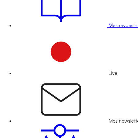
Mes revues 
Live
Mes newslett