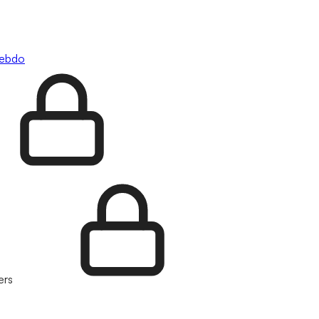
hebdo
ers