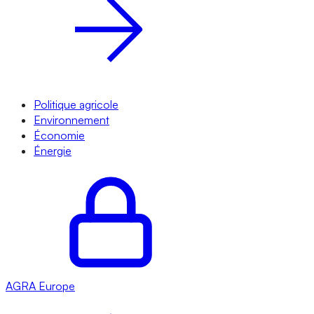
Politique agricole
Environnement
Économie
Énergie
AGRA
Europe