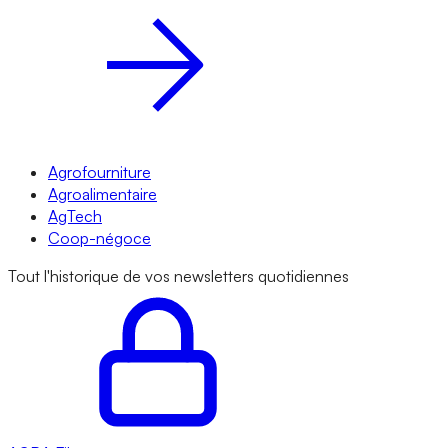
Agrofourniture
Agroalimentaire
AgTech
Coop-négoce
Tout l'historique de vos newsletters quotidiennes