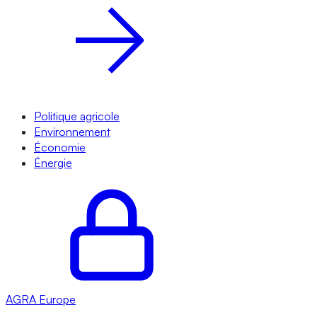
Politique agricole
Environnement
Économie
Énergie
AGRA
Europe