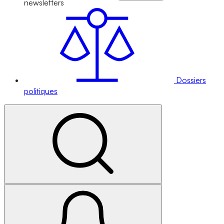
newsletters
Dossiers
politiques