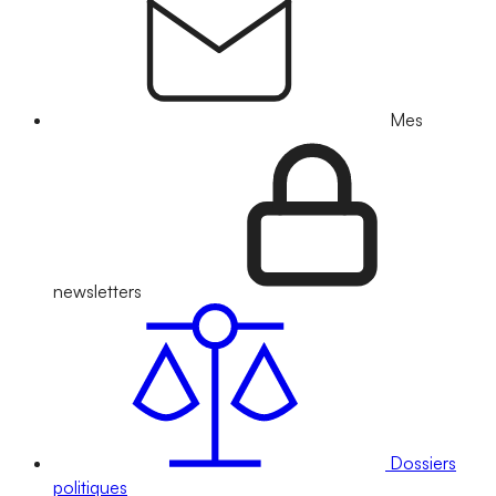
Mes
newsletters
Dossiers
politiques