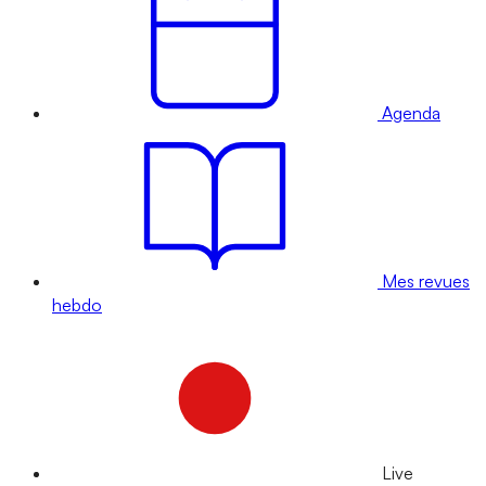
Agenda
Mes revues
hebdo
Live