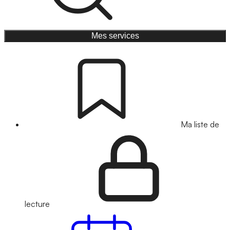
Mes services
Ma liste de
lecture