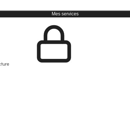
Mes services
cture