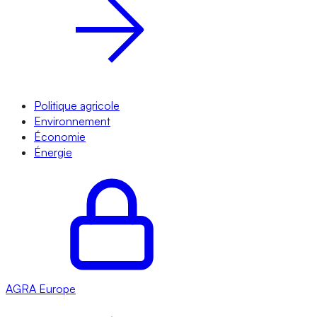
Politique agricole
Environnement
Économie
Énergie
AGRA
Europe