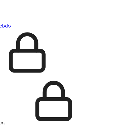
hebdo
ers