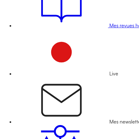
Mes revues 
Live
Mes newslett