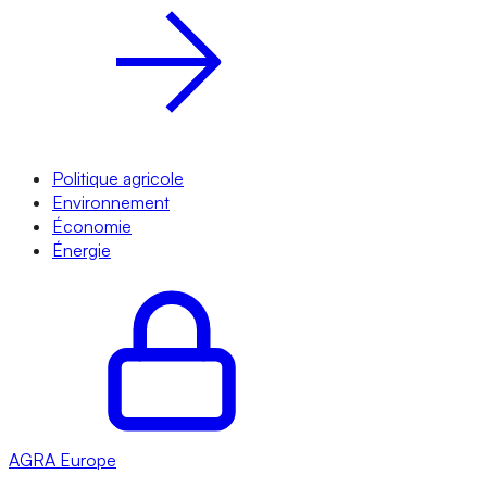
Politique agricole
Environnement
Économie
Énergie
AGRA
Europe