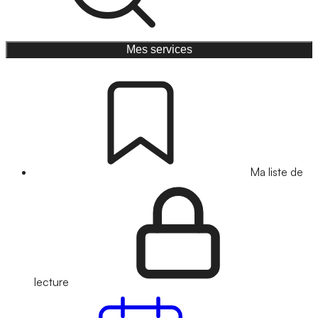
Mes services
Ma liste de
lecture