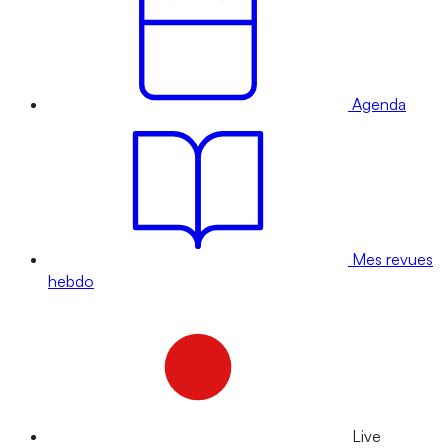
Agenda
Mes revues
hebdo
Live