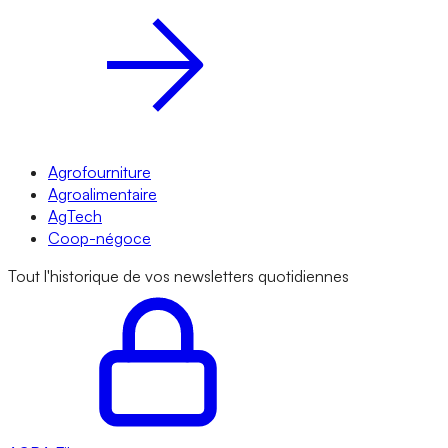
Agrofourniture
Agroalimentaire
AgTech
Coop-négoce
Tout l'historique de vos newsletters quotidiennes