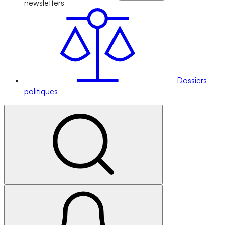
newsletters
Dossiers
politiques