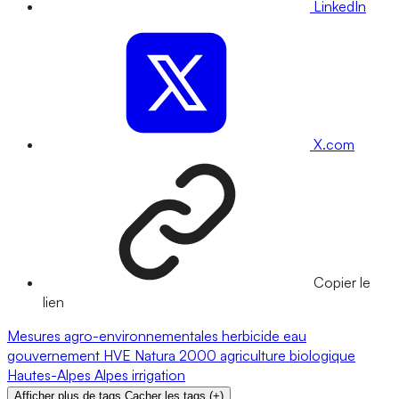
LinkedIn
X.com
Copier le
lien
Mesures agro-environnementales
herbicide
eau
gouvernement
HVE
Natura 2000
agriculture biologique
Hautes-Alpes
Alpes
irrigation
Afficher plus de tags
Cacher les tags
(
+
)