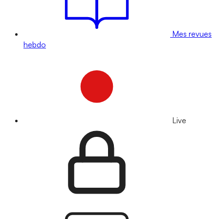
Mes revues
hebdo
Live