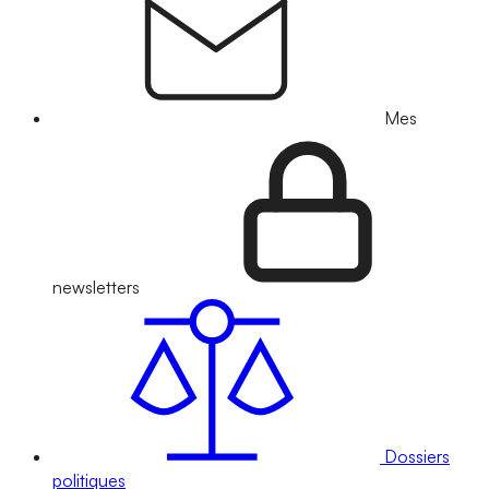
Mes
newsletters
Dossiers
politiques