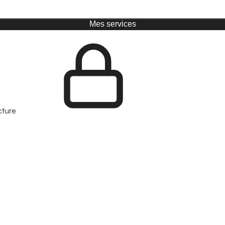
Mes services
cture