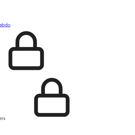
hebdo
ers