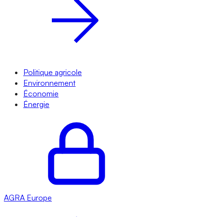
Politique agricole
Environnement
Économie
Énergie
AGRA
Europe