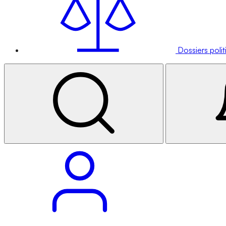
Dossiers poli