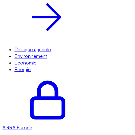
Politique agricole
Environnement
Économie
Énergie
AGRA
Europe