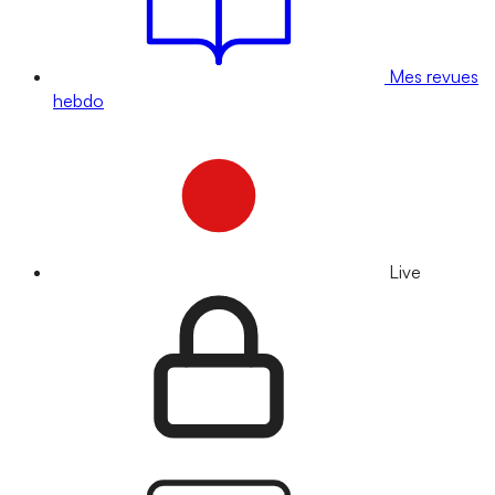
Mes revues
hebdo
Live