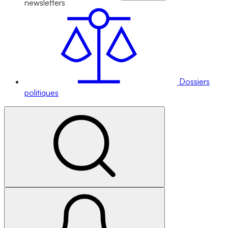
newsletters
Dossiers
politiques