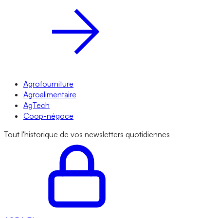
Agrofourniture
Agroalimentaire
AgTech
Coop-négoce
Tout l'historique de vos newsletters quotidiennes