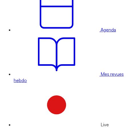
Agenda
Mes revues
hebdo
Live