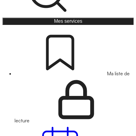
Mes services
Ma liste de
lecture