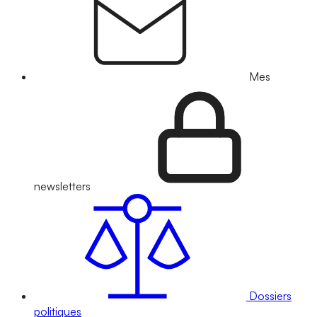
Mes
newsletters
Dossiers
politiques