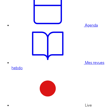
Agenda
Mes revues
hebdo
Live