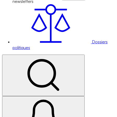
newsletters
Dossiers
politiques