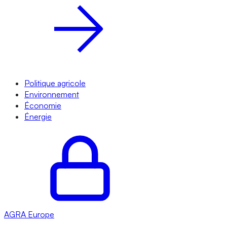
Politique agricole
Environnement
Économie
Énergie
AGRA
Europe