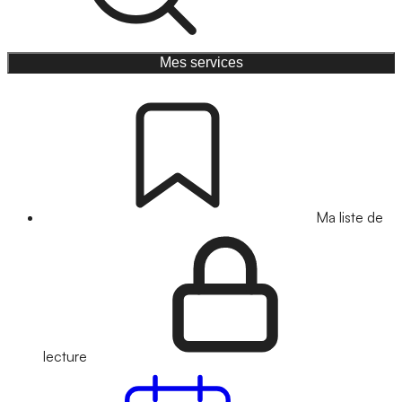
Mes services
Ma liste de
lecture