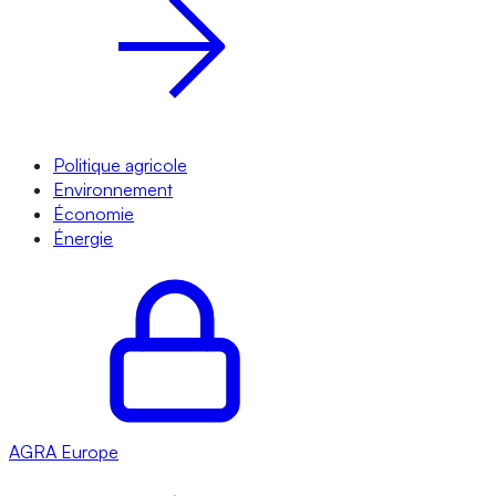
Politique agricole
Environnement
Économie
Énergie
AGRA
Europe