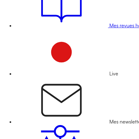
Mes revues 
Live
Mes newslett