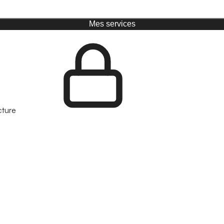
Mes services
cture