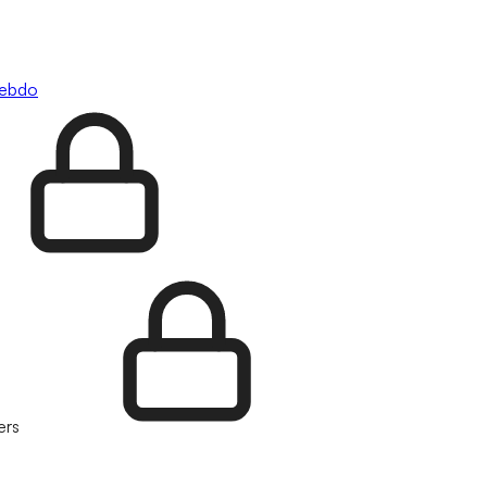
hebdo
ers