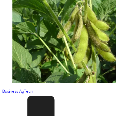
Business
AgTech