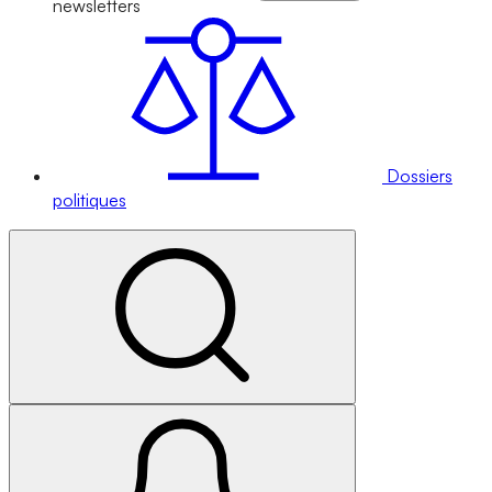
newsletters
Dossiers
politiques