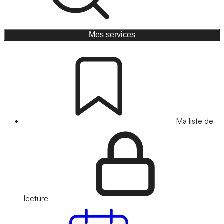
Mes services
Ma liste de
lecture