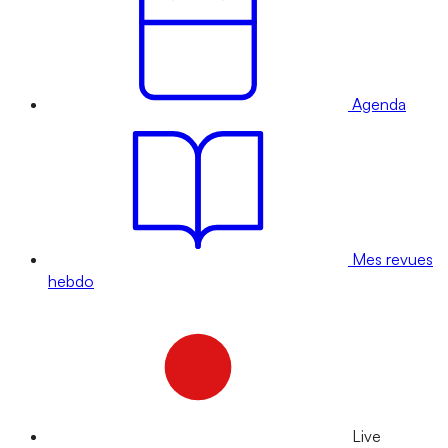
Agenda
Mes revues
hebdo
Live