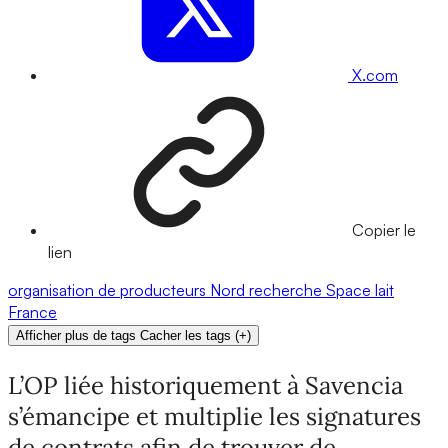
X.com
Copier le
lien
organisation de producteurs
Nord
recherche
Space
lait
France
Afficher plus de tags
Cacher les tags
(
+
)
L’OP liée historiquement à Savencia
s’émancipe et multiplie les signatures
de contrats afin de trouver de