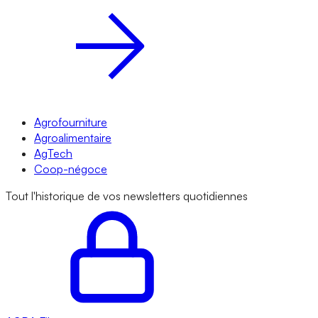
Agrofourniture
Agroalimentaire
AgTech
Coop-négoce
Tout l'historique de vos newsletters quotidiennes