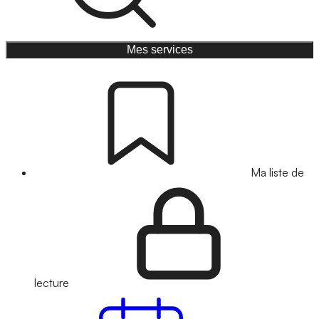
Mes services
Ma liste de
lecture