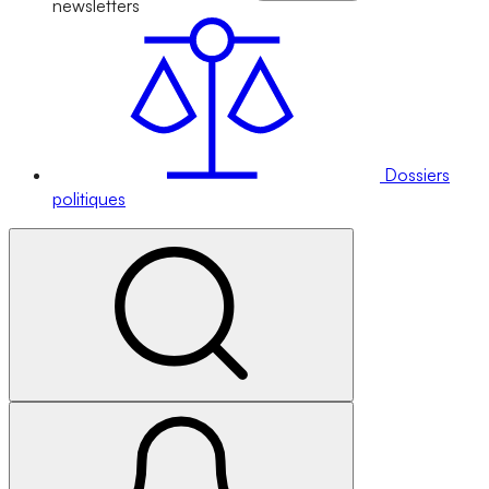
newsletters
Dossiers
politiques