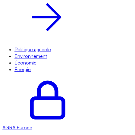
Politique agricole
Environnement
Économie
Énergie
AGRA
Europe