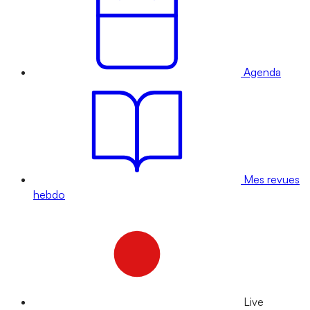
Agenda
Mes revues
hebdo
Live