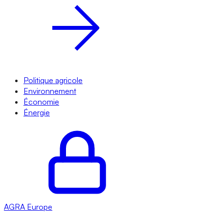
Politique agricole
Environnement
Économie
Énergie
AGRA
Europe