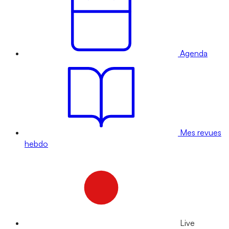
Agenda
Mes revues
hebdo
Live