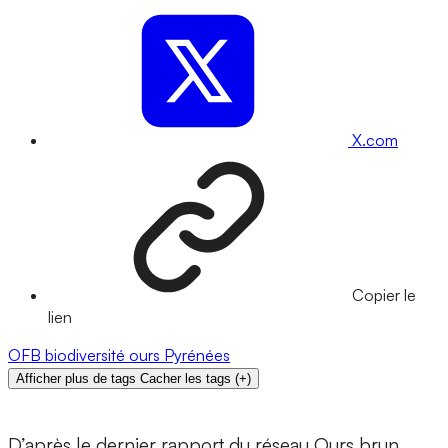
X.com
Copier le
lien
OFB
biodiversité
ours
Pyrénées
Afficher plus de tags
Cacher les tags
(
+
)
D’après le dernier rapport du réseau Ours brun