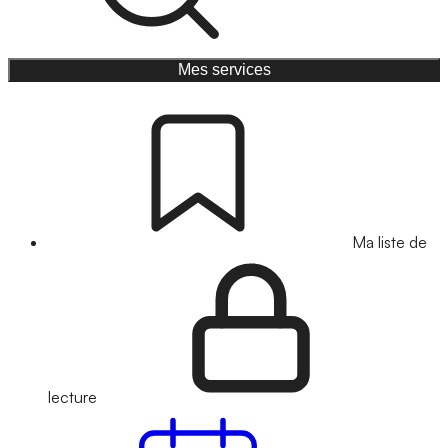
Mes services
Ma liste de
lecture