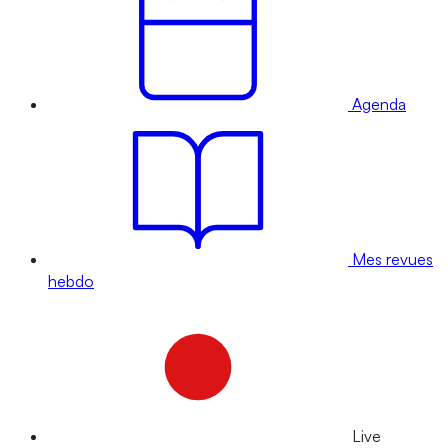
Agenda
Mes revues
hebdo
Live