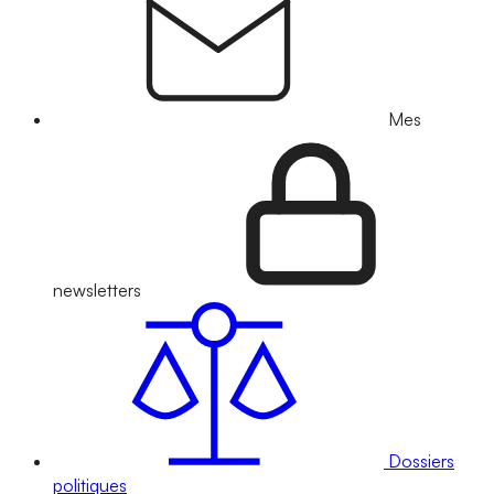
Mes
newsletters
Dossiers
politiques