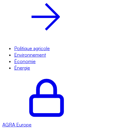
Politique agricole
Environnement
Économie
Énergie
AGRA
Europe