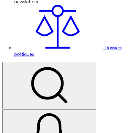
newsletters
Dossiers
politiques