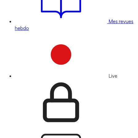
Mes revues
hebdo
Live