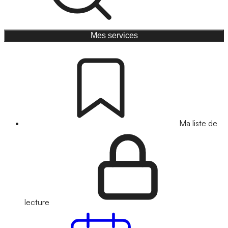
Mes services
Ma liste de
lecture