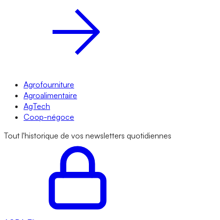
Agrofourniture
Agroalimentaire
AgTech
Coop-négoce
Tout l'historique de vos newsletters quotidiennes