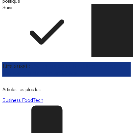
politique
Suivi
Suivre
Lire aussi :
Pac : plus de 22,6 millions d’euros de
fraudes confirmées en Grèce
Articles les plus lus
Business
FoodTech