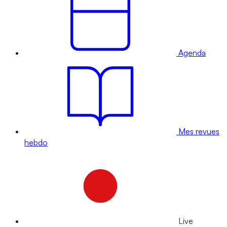
Agenda
Mes revues
hebdo
Live