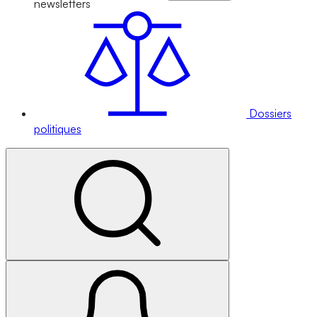
newsletters
Dossiers
politiques