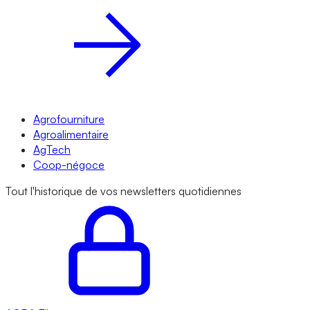
Agrofourniture
Agroalimentaire
AgTech
Coop-négoce
Tout l'historique de vos newsletters quotidiennes