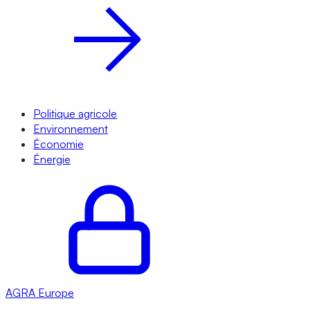
Politique agricole
Environnement
Économie
Énergie
AGRA
Europe