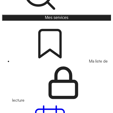
Mes services
Ma liste de
lecture