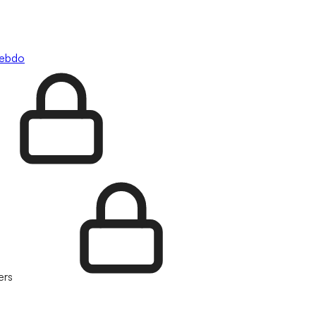
hebdo
ers