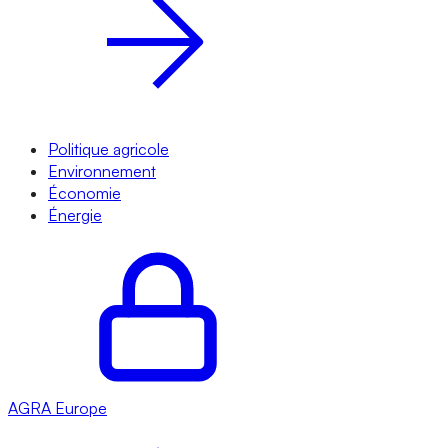
Politique agricole
Environnement
Économie
Énergie
AGRA
Europe