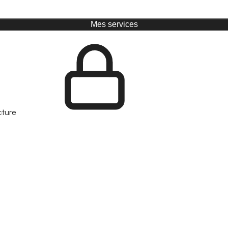
Mes services
cture