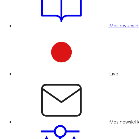
Mes revues 
Live
Mes newslett