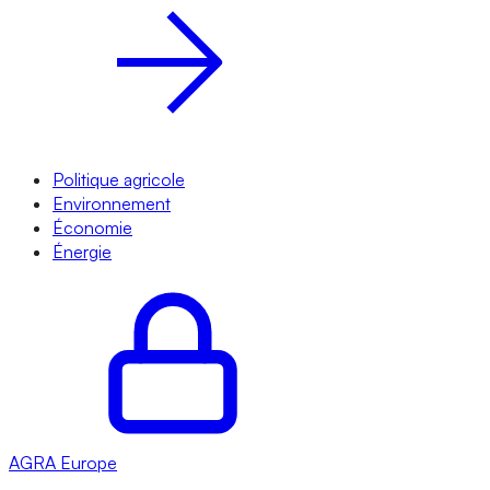
Politique agricole
Environnement
Économie
Énergie
AGRA
Europe