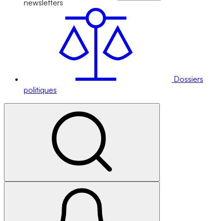
newsletters
Dossiers
politiques