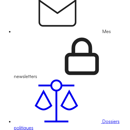
Mes
newsletters
Dossiers
politiques