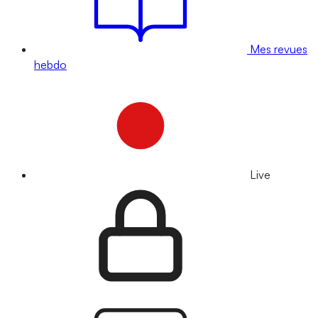
Mes revues
hebdo
Live