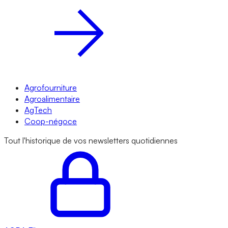
Agrofourniture
Agroalimentaire
AgTech
Coop-négoce
Tout l'historique de vos newsletters quotidiennes