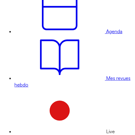
Agenda
Mes revues
hebdo
Live