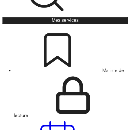
Mes services
Ma liste de
lecture