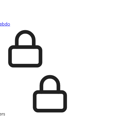
hebdo
ers