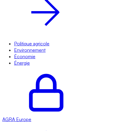
Politique agricole
Environnement
Économie
Énergie
AGRA
Europe