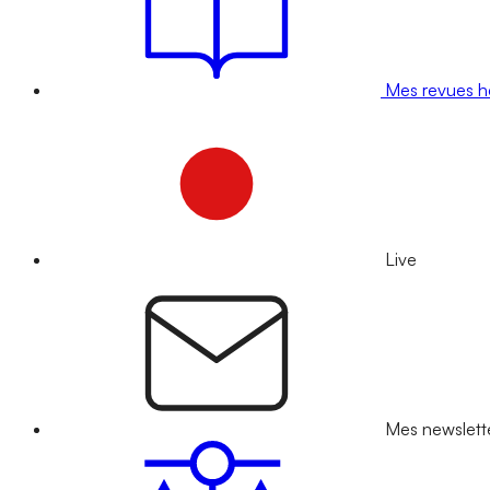
Mes revues 
Live
Mes newslett