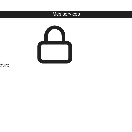
Mes services
cture