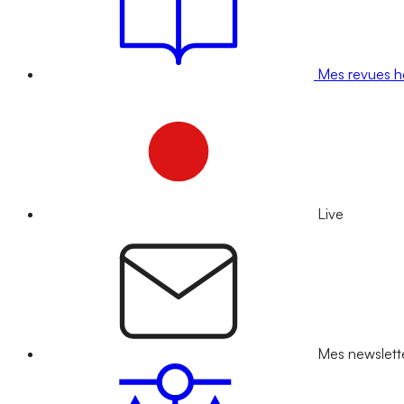
Mes revues 
Live
Mes newslett