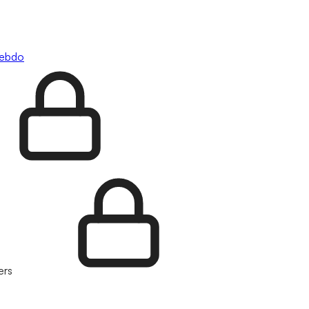
hebdo
ers