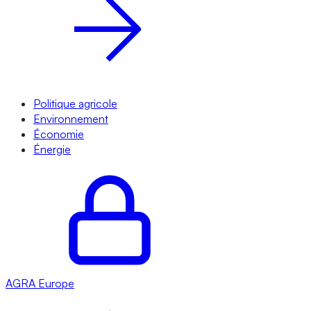
Politique agricole
Environnement
Économie
Énergie
AGRA
Europe