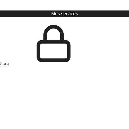
Mes services
cture