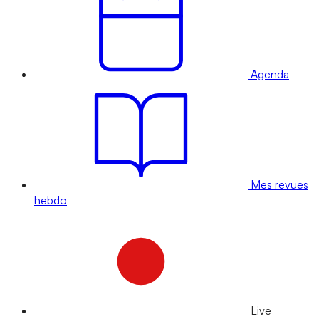
Agenda
Mes revues
hebdo
Live