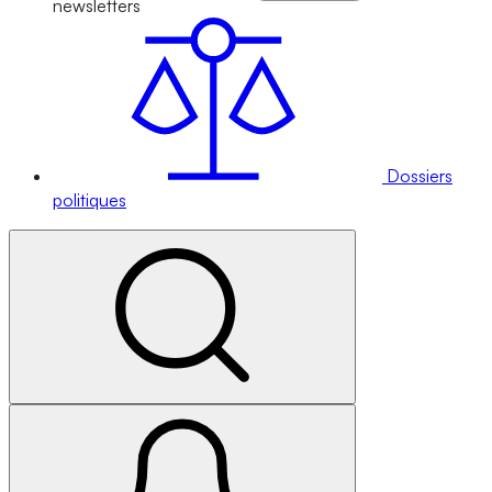
newsletters
Dossiers
politiques