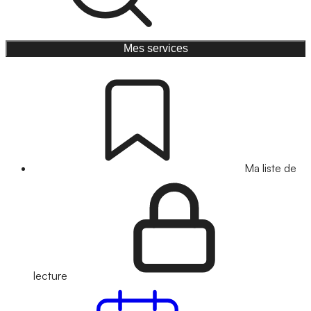
Mes services
Ma liste de
lecture