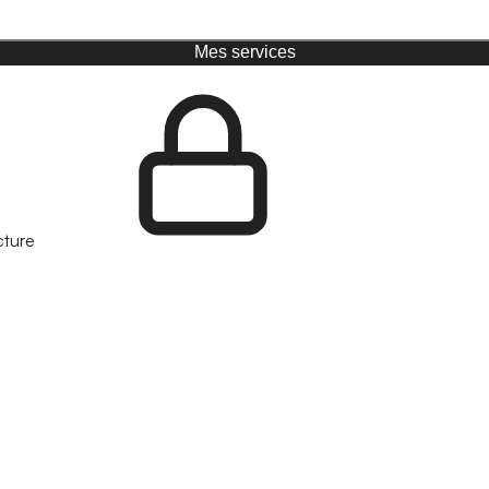
Mes services
cture