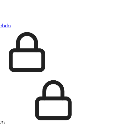
hebdo
ers