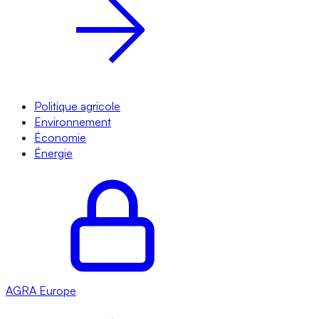
Politique agricole
Environnement
Économie
Énergie
AGRA
Europe