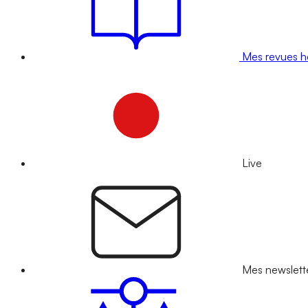
Mes revues 
Live
Mes newslett