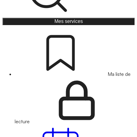
Mes services
Ma liste de
lecture