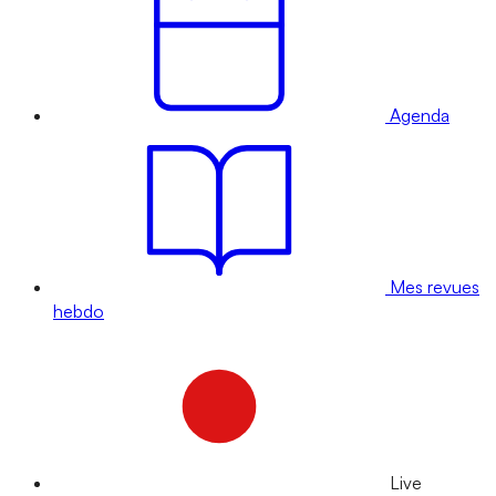
Agenda
Mes revues
hebdo
Live