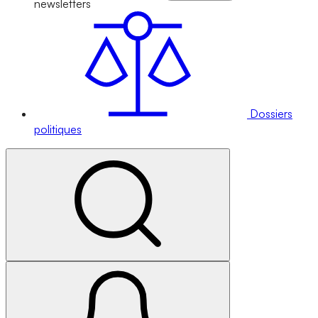
newsletters
Dossiers
politiques