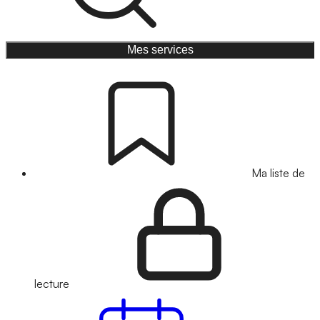
Mes services
Ma liste de
lecture