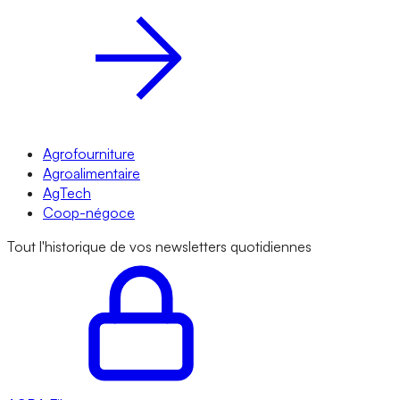
Agrofourniture
Agroalimentaire
AgTech
Coop-négoce
Tout l'historique de vos newsletters quotidiennes