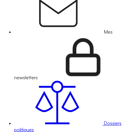
Mes
newsletters
Dossiers
politiques