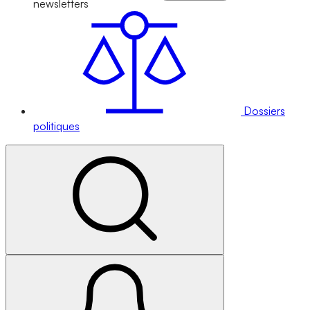
newsletters
Dossiers
politiques