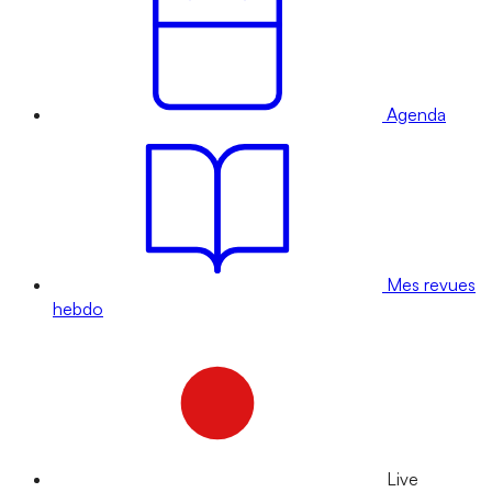
Agenda
Mes revues
hebdo
Live