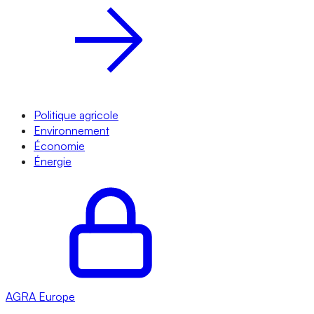
Politique agricole
Environnement
Économie
Énergie
AGRA
Europe