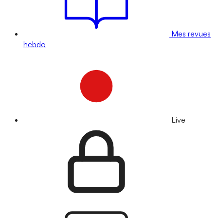
Mes revues
hebdo
Live