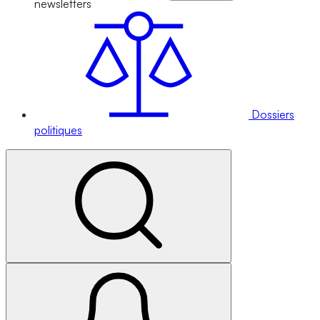
newsletters
Dossiers
politiques