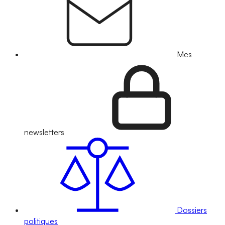
Mes
newsletters
Dossiers
politiques