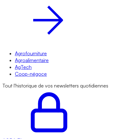
Agrofourniture
Agroalimentaire
AgTech
Coop-négoce
Tout l'historique de vos newsletters quotidiennes