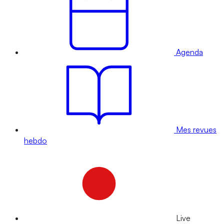
Agenda
Mes revues
hebdo
Live