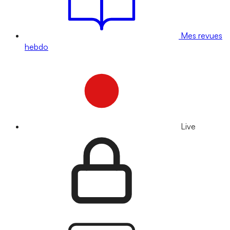
Mes revues
hebdo
Live