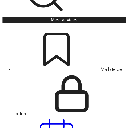
Mes services
Ma liste de
lecture