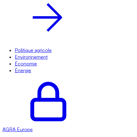
Politique agricole
Environnement
Économie
Énergie
AGRA
Europe