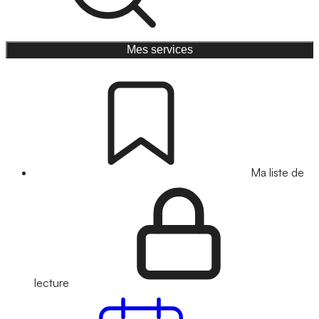
Mes services
Ma liste de
lecture