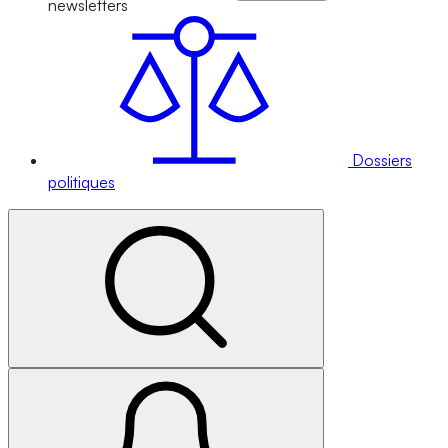
newsletters
Dossiers
politiques