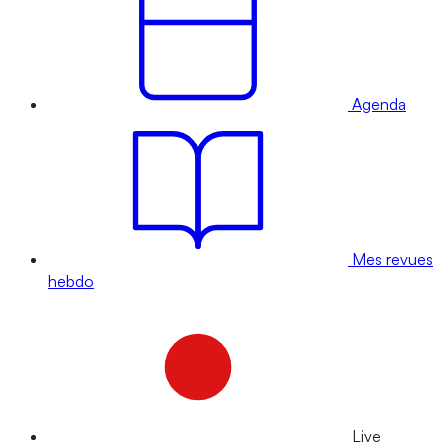
Agenda
Mes revues
hebdo
Live