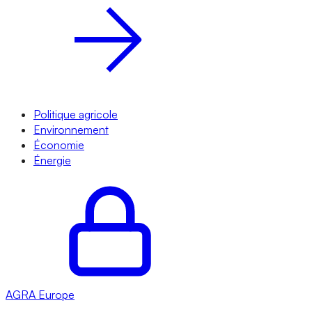
Politique agricole
Environnement
Économie
Énergie
AGRA
Europe