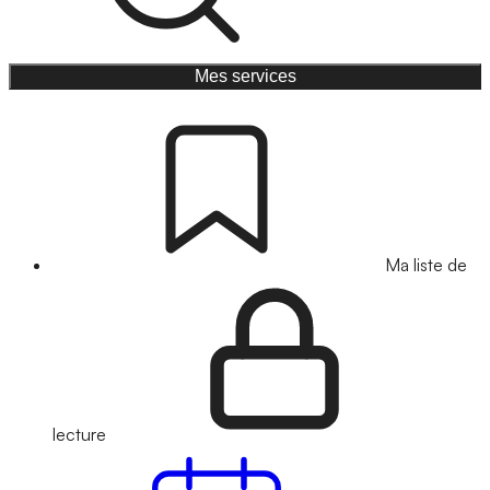
Mes services
Ma liste de
lecture