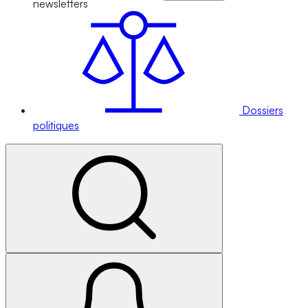
newsletters
Dossiers
politiques