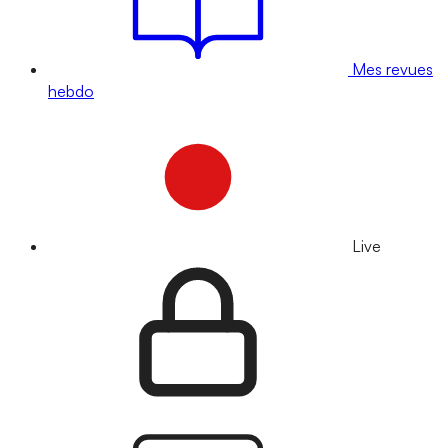
Mes revues
hebdo
Live