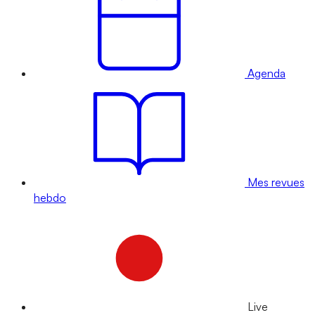
Agenda
Mes revues
hebdo
Live