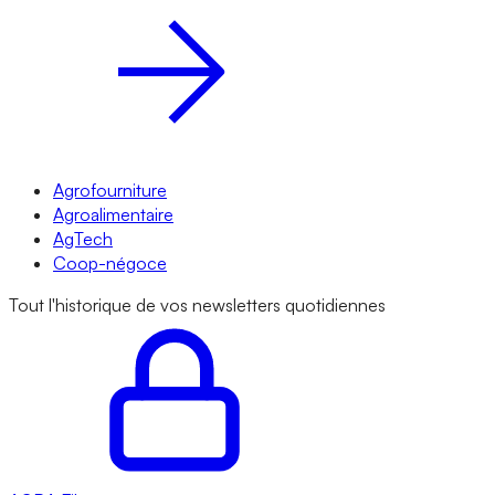
Agrofourniture
Agroalimentaire
AgTech
Coop-négoce
Tout l'historique de vos newsletters quotidiennes