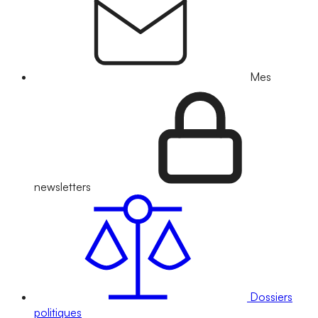
Mes
newsletters
Dossiers
politiques