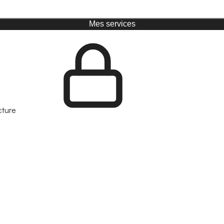
Mes services
cture