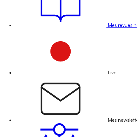
Mes revues 
Live
Mes newslett