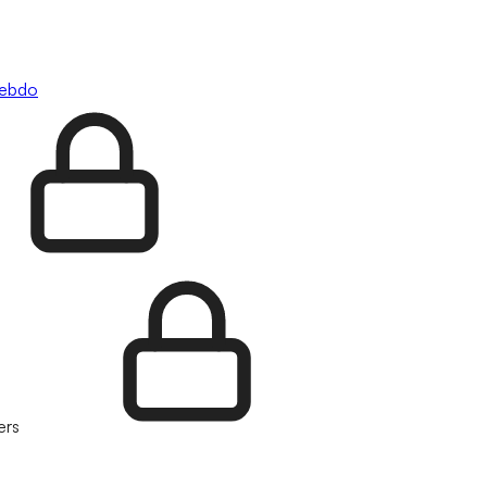
hebdo
ers