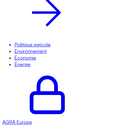
Politique agricole
Environnement
Économie
Énergie
AGRA
Europe