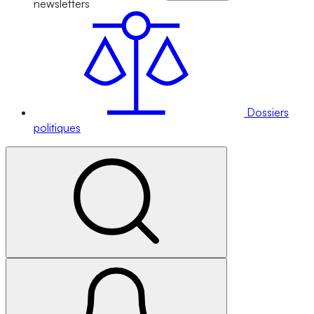
newsletters
Dossiers
politiques