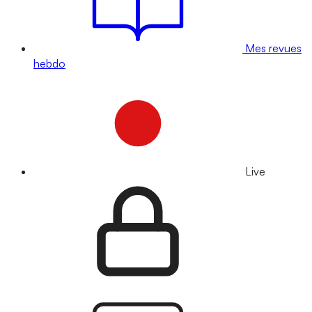
Mes revues
hebdo
Live