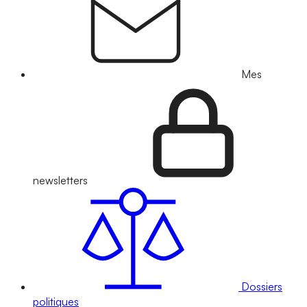
Mes
newsletters
Dossiers
politiques