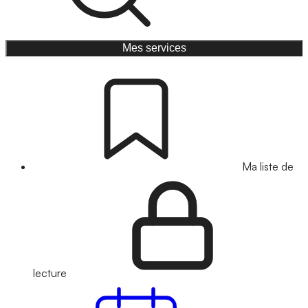
Mes services
Ma liste de
lecture