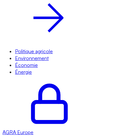
Politique agricole
Environnement
Économie
Énergie
AGRA
Europe