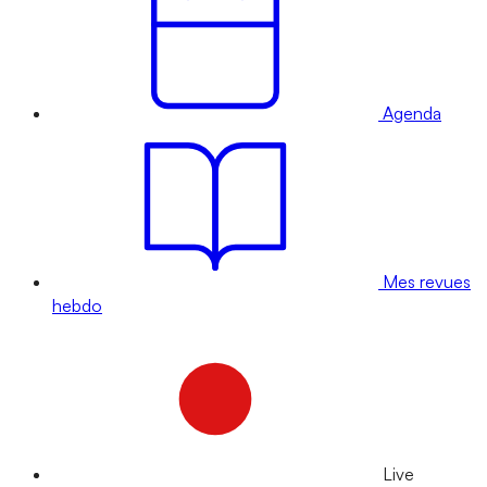
Agenda
Mes revues
hebdo
Live