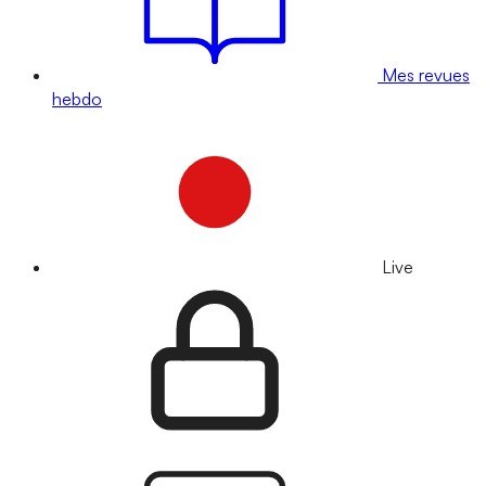
Mes revues
hebdo
Live