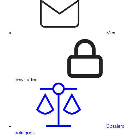
Mes
newsletters
Dossiers
politiques