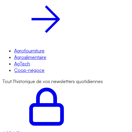
Agrofourniture
Agroalimentaire
AgTech
Coop-négoce
Tout l'historique de vos newsletters quotidiennes