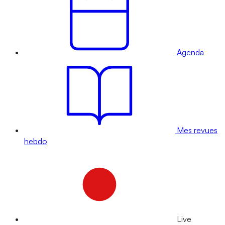
Agenda
Mes revues
hebdo
Live