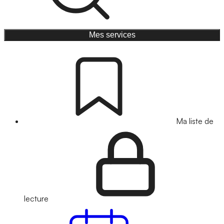
Mes services
Ma liste de
lecture