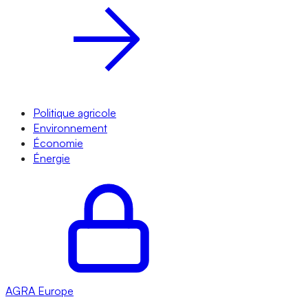
Politique agricole
Environnement
Économie
Énergie
AGRA
Europe