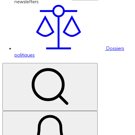
newsletters
Dossiers
politiques