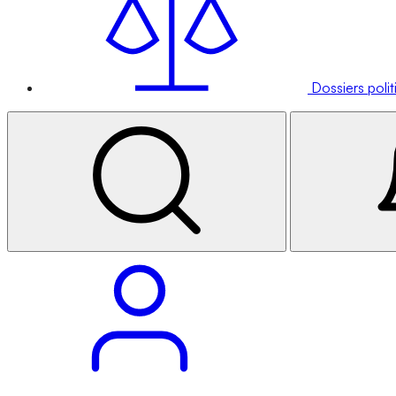
Dossiers poli