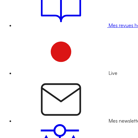
Mes revues 
Live
Mes newslett