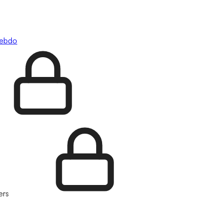
hebdo
ers