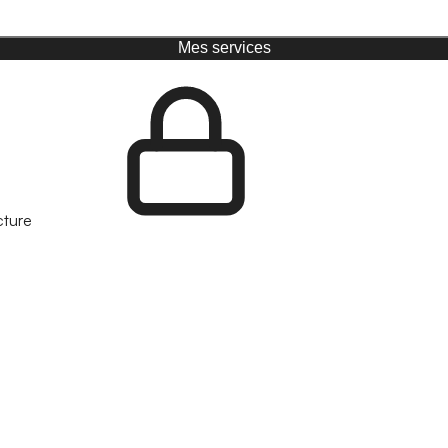
Mes services
cture