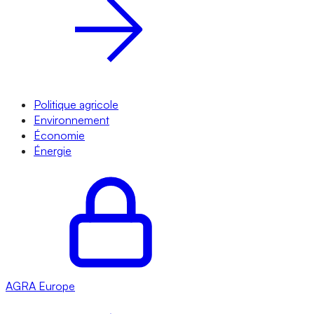
Politique agricole
Environnement
Économie
Énergie
AGRA
Europe