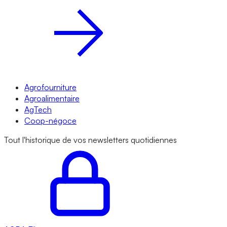
Agrofourniture
Agroalimentaire
AgTech
Coop-négoce
Tout l'historique de vos newsletters quotidiennes