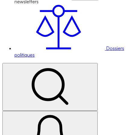
newsletters
Dossiers
politiques