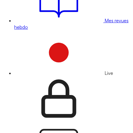
Mes revues
hebdo
Live