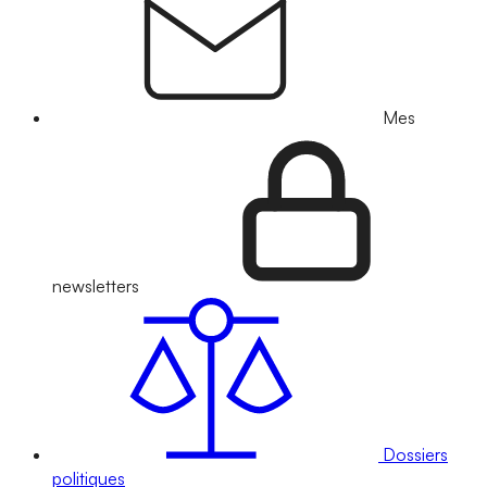
Mes
newsletters
Dossiers
politiques