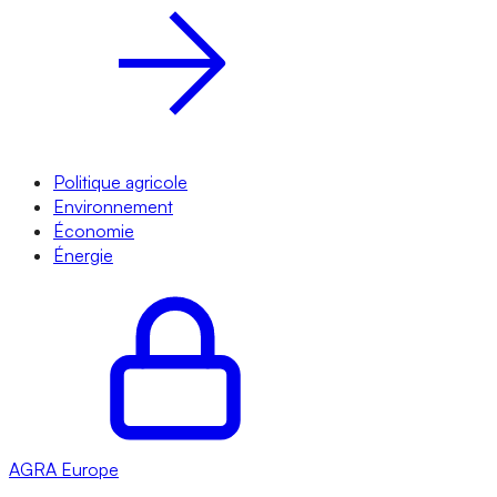
Politique agricole
Environnement
Économie
Énergie
AGRA
Europe