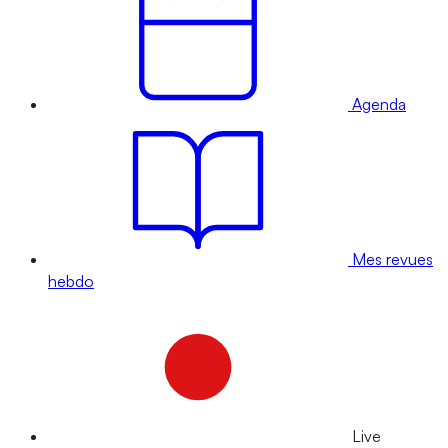
Agenda
Mes revues
hebdo
Live