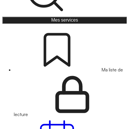
Mes services
Ma liste de
lecture