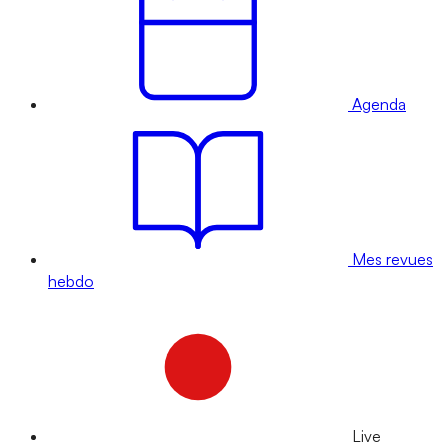
Agenda
Mes revues
hebdo
Live