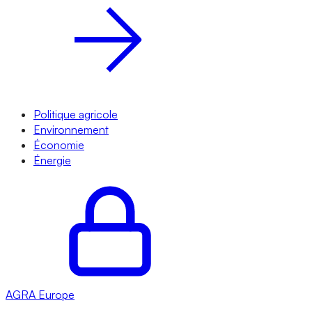
Politique agricole
Environnement
Économie
Énergie
AGRA
Europe