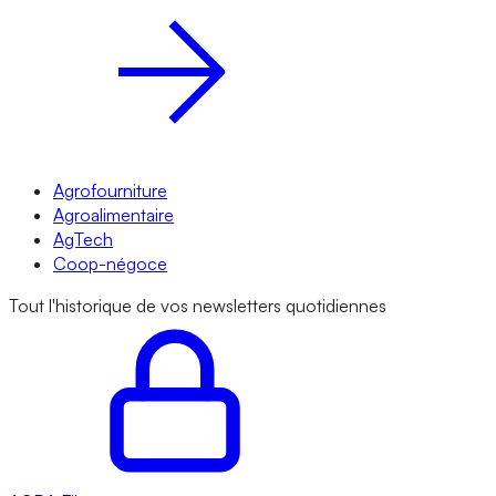
Agrofourniture
Agroalimentaire
AgTech
Coop-négoce
Tout l'historique de vos newsletters quotidiennes