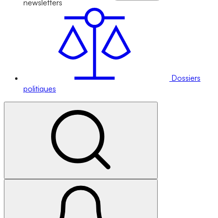
newsletters
Dossiers
politiques