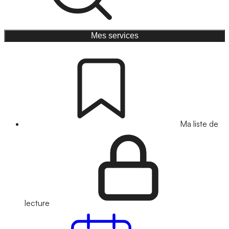
Mes services
Ma liste de
lecture