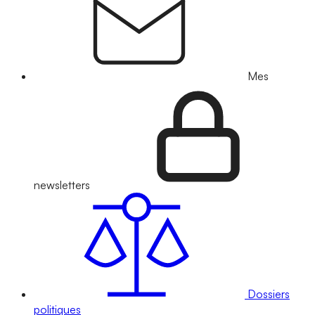
Mes
newsletters
Dossiers
politiques