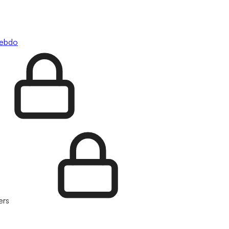
hebdo
ers