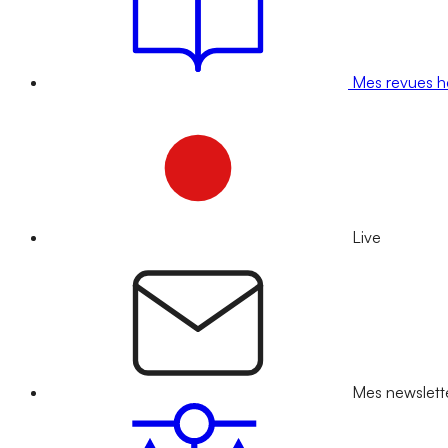
Mes revues 
Live
Mes newslett