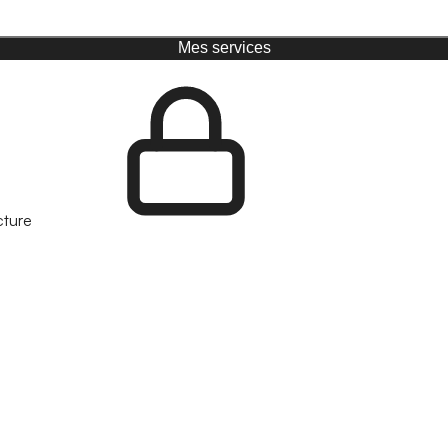
Mes services
cture