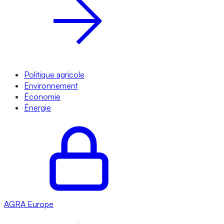
Politique agricole
Environnement
Économie
Énergie
AGRA
Europe