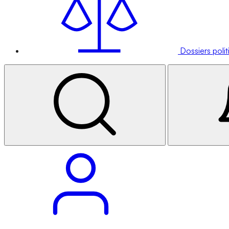
Dossiers poli