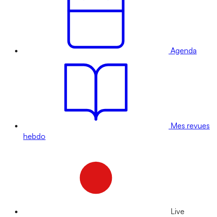
Agenda
Mes revues
hebdo
Live