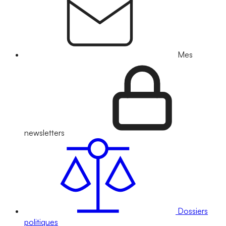
Mes
newsletters
Dossiers
politiques