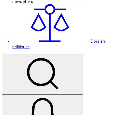
newsletters
Dossiers
politiques