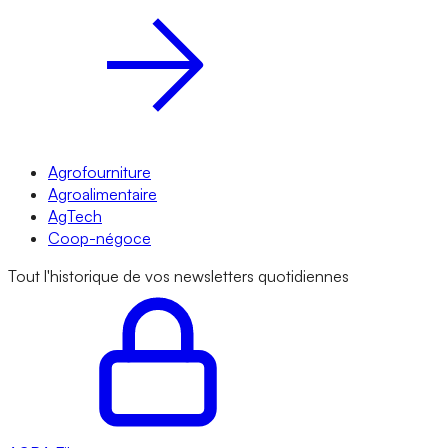
Agrofourniture
Agroalimentaire
AgTech
Coop-négoce
Tout l'historique de vos newsletters quotidiennes