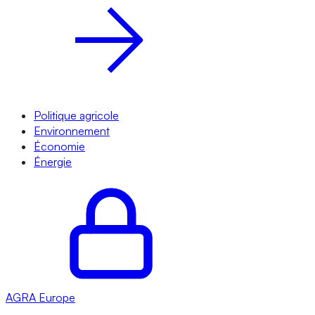
Politique agricole
Environnement
Économie
Énergie
AGRA
Europe