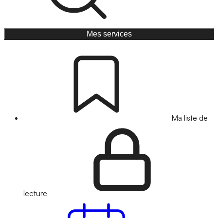
Mes services
Ma liste de
lecture