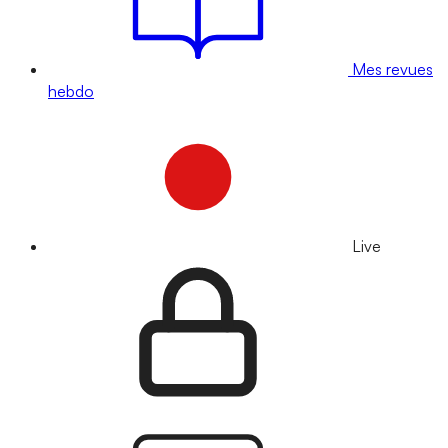
Mes revues
hebdo
Live