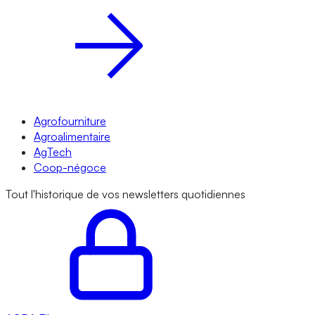
Agrofourniture
Agroalimentaire
AgTech
Coop-négoce
Tout l'historique de vos newsletters quotidiennes