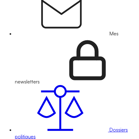
Mes
newsletters
Dossiers
politiques