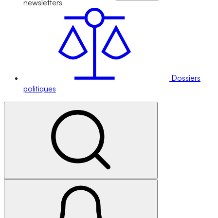
newsletters
Dossiers
politiques