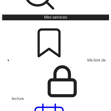
Mes services
Ma liste de
lecture