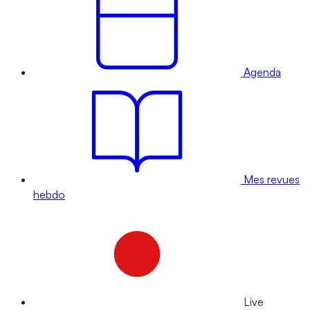
Agenda
Mes revues
hebdo
Live