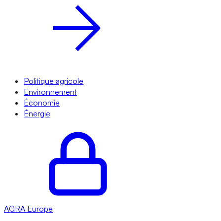
Politique agricole
Environnement
Économie
Énergie
AGRA
Europe