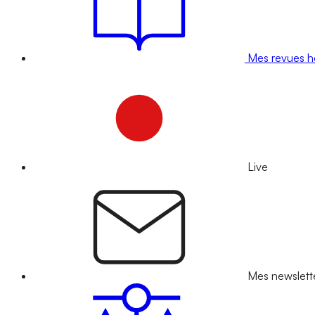
Mes revues 
Live
Mes newslett