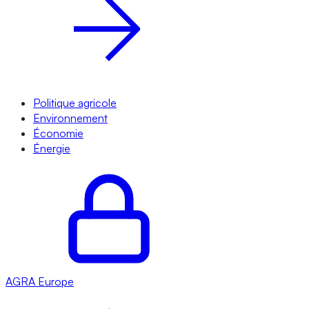
Politique agricole
Environnement
Économie
Énergie
AGRA
Europe