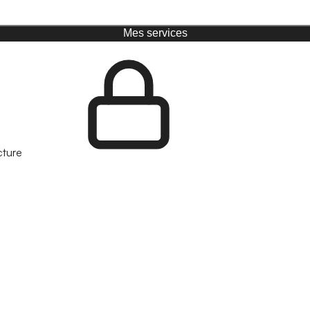
Mes services
cture