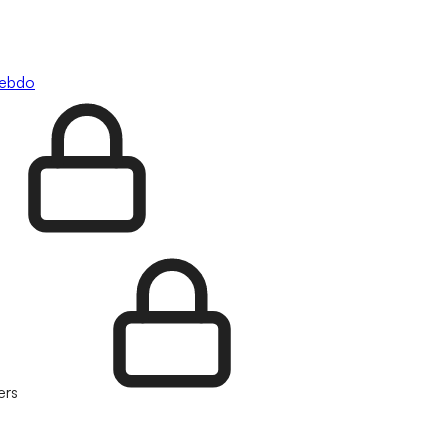
hebdo
ers