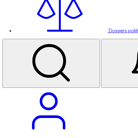
Dossiers poli