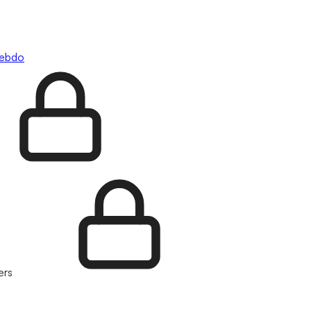
hebdo
ers