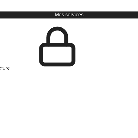
Mes services
cture