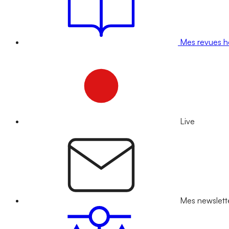
Mes revues 
Live
Mes newslett