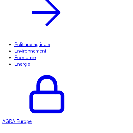
Politique agricole
Environnement
Économie
Énergie
AGRA
Europe