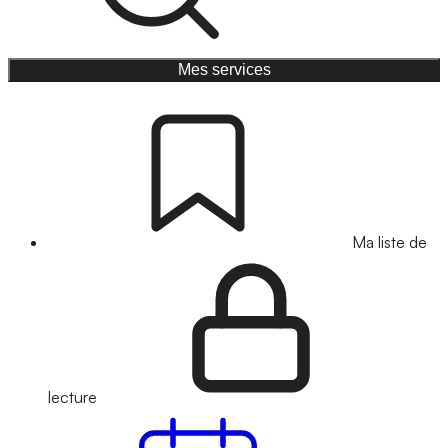
Mes services
Ma liste de
lecture