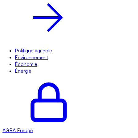
Politique agricole
Environnement
Économie
Énergie
AGRA
Europe