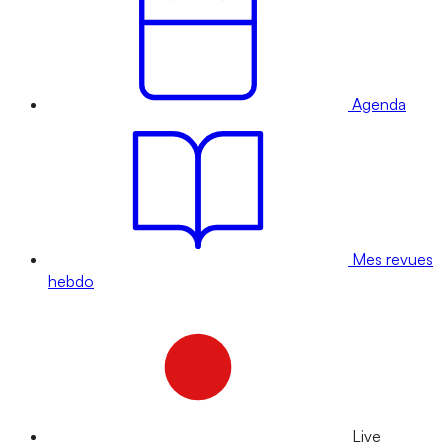
Agenda
Mes revues
hebdo
Live