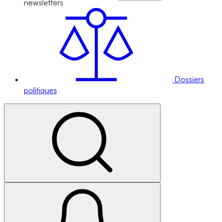
newsletters
Dossiers
politiques