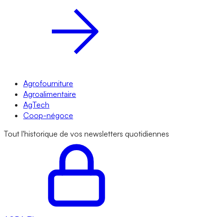
Agrofourniture
Agroalimentaire
AgTech
Coop-négoce
Tout l'historique de vos newsletters quotidiennes