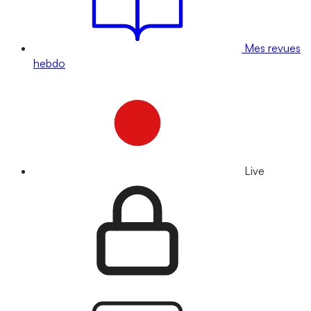
Mes revues
hebdo
Live