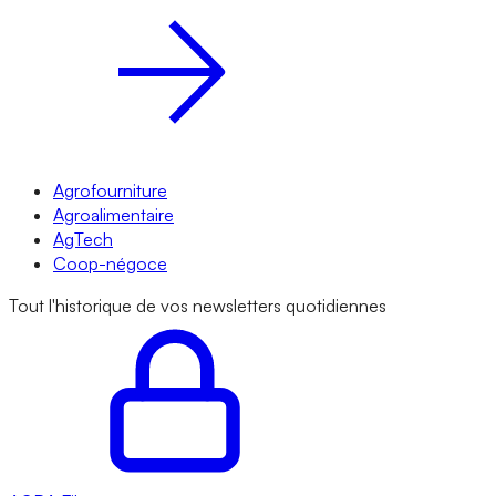
Agrofourniture
Agroalimentaire
AgTech
Coop-négoce
Tout l'historique de vos newsletters quotidiennes