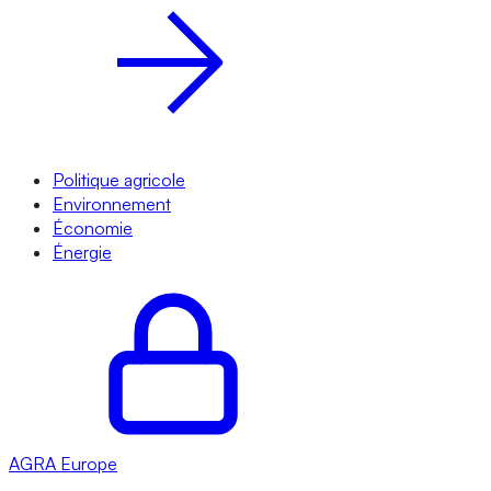
Politique agricole
Environnement
Économie
Énergie
AGRA
Europe