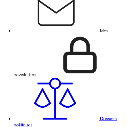
Mes
newsletters
Dossiers
politiques