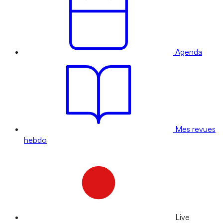
Agenda
Mes revues
hebdo
Live