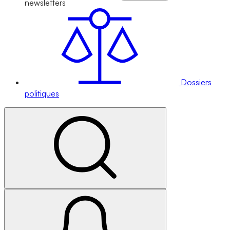
newsletters
Dossiers
politiques