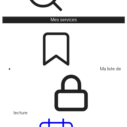
Mes services
Ma liste de
lecture