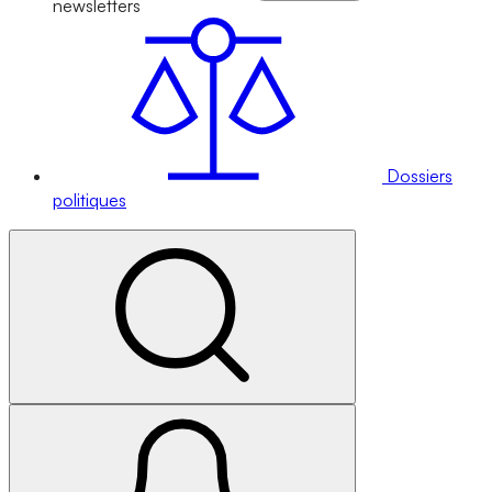
newsletters
Dossiers
politiques