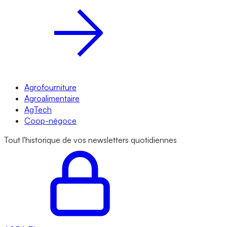
Agrofourniture
Agroalimentaire
AgTech
Coop-négoce
Tout l'historique de vos newsletters quotidiennes