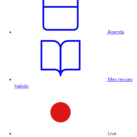
Agenda
Mes revues
hebdo
Live