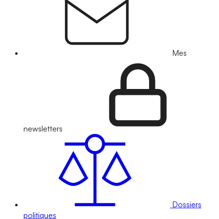
Mes
newsletters
Dossiers
politiques