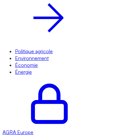
Politique agricole
Environnement
Économie
Énergie
AGRA
Europe