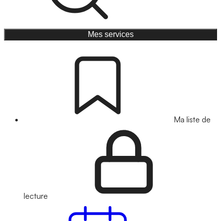
Mes services
Ma liste de
lecture