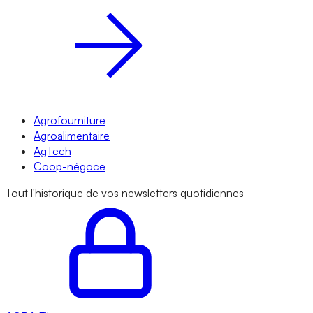
Agrofourniture
Agroalimentaire
AgTech
Coop-négoce
Tout l'historique de vos newsletters quotidiennes