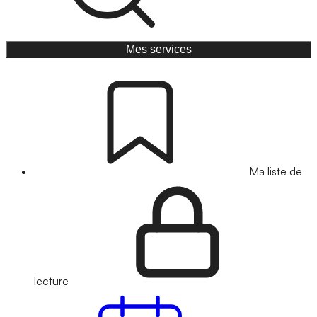
Mes services
Ma liste de
lecture