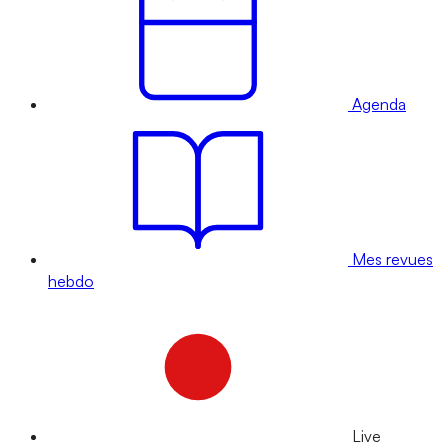
Agenda
Mes revues
hebdo
Live