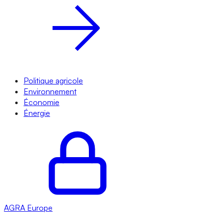
Politique agricole
Environnement
Économie
Énergie
AGRA
Europe