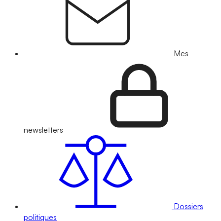
Mes
newsletters
Dossiers
politiques