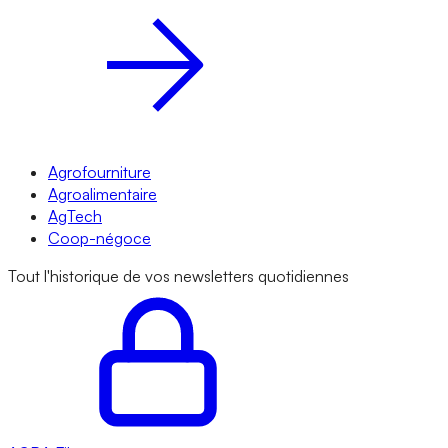
Agrofourniture
Agroalimentaire
AgTech
Coop-négoce
Tout l'historique de vos newsletters quotidiennes