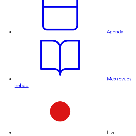
Agenda
Mes revues
hebdo
Live