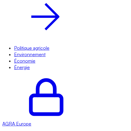
Politique agricole
Environnement
Économie
Énergie
AGRA
Europe