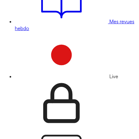
Mes revues
hebdo
Live