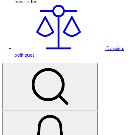
newsletters
Dossiers
politiques