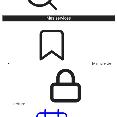
Mes services
Ma liste de
lecture