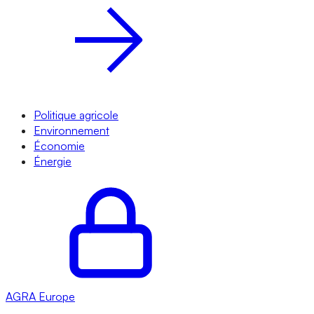
Politique agricole
Environnement
Économie
Énergie
AGRA
Europe