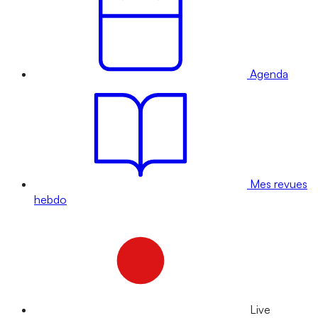
Agenda
Mes revues
hebdo
Live