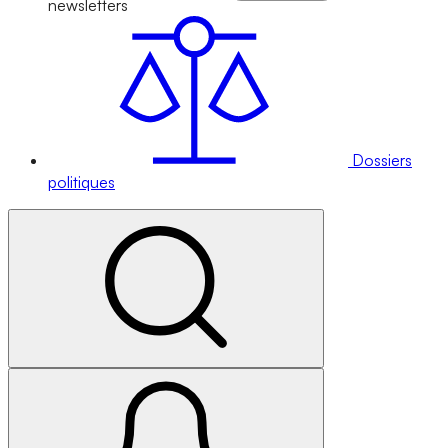
newsletters
Dossiers
politiques