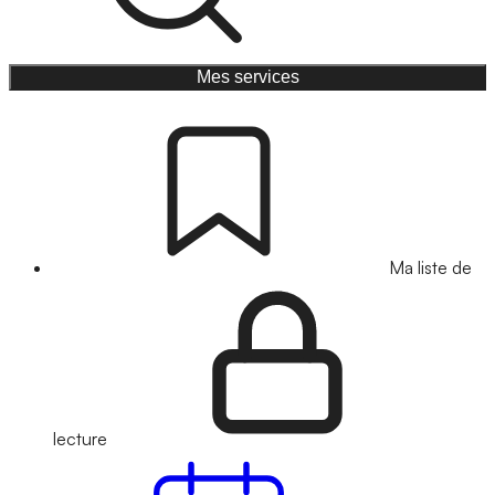
Mes services
Ma liste de
lecture