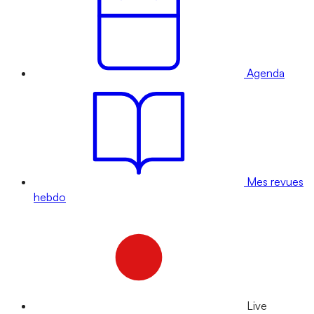
Agenda
Mes revues
hebdo
Live