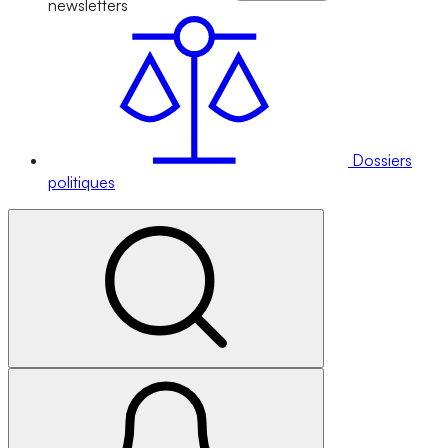
newsletters
Dossiers
politiques