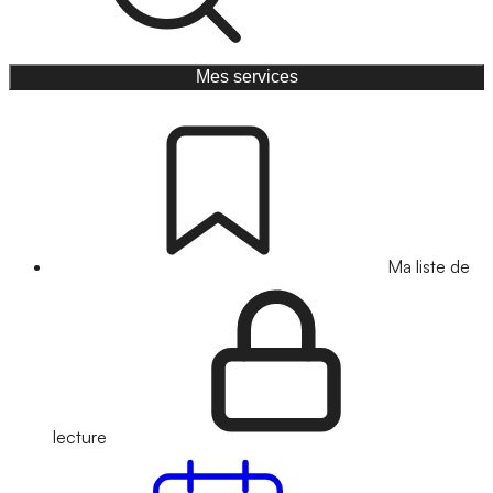
Mes services
Ma liste de
lecture