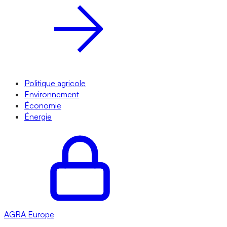
Politique agricole
Environnement
Économie
Énergie
AGRA
Europe