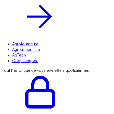
Agrofourniture
Agroalimentaire
AgTech
Coop-négoce
Tout l'historique de vos newsletters quotidiennes