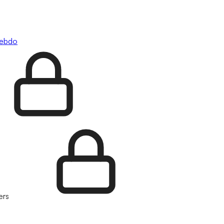
hebdo
ers