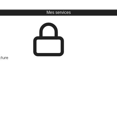
Mes services
cture