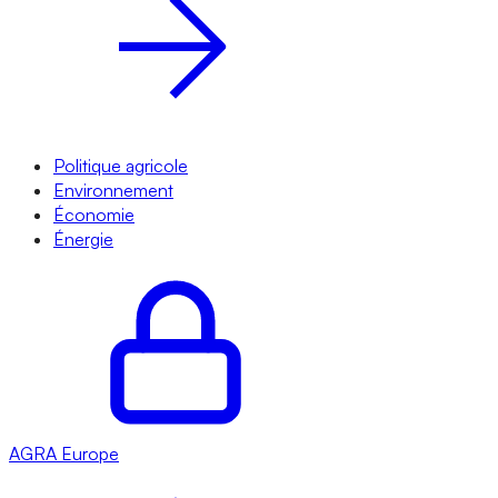
Politique agricole
Environnement
Économie
Énergie
AGRA
Europe