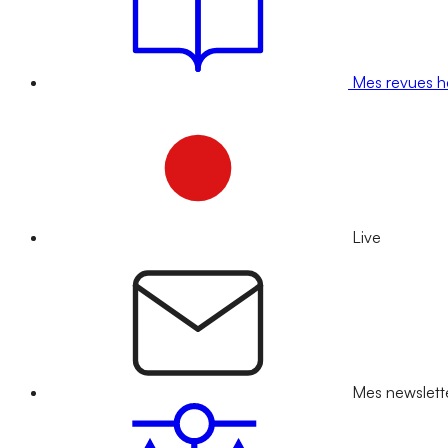
Mes revues 
Live
Mes newslett