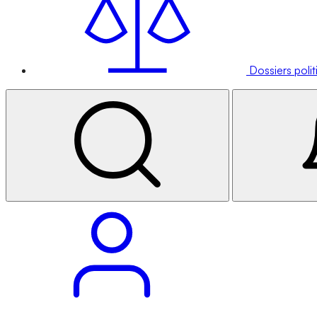
Dossiers poli