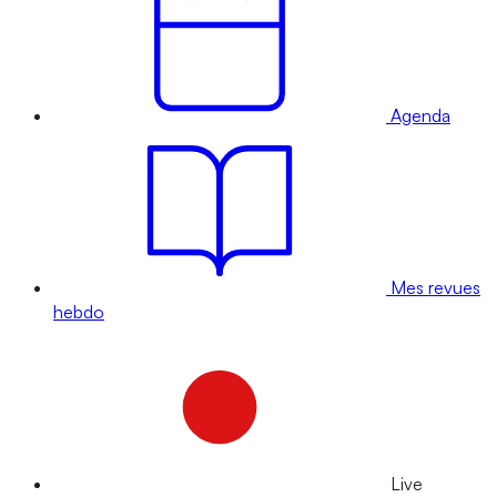
Agenda
Mes revues
hebdo
Live