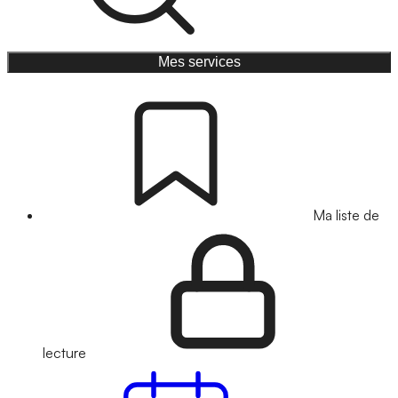
Mes services
Ma liste de
lecture