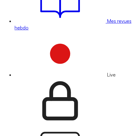
Mes revues
hebdo
Live