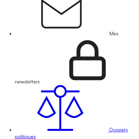
Mes
newsletters
Dossiers
politiques