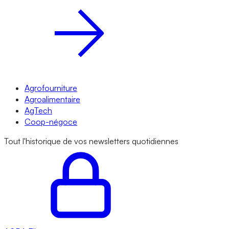
Agrofourniture
Agroalimentaire
AgTech
Coop-négoce
Tout l'historique de vos newsletters quotidiennes