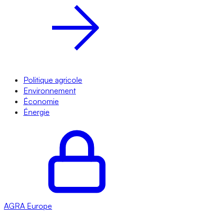
Politique agricole
Environnement
Économie
Énergie
AGRA
Europe