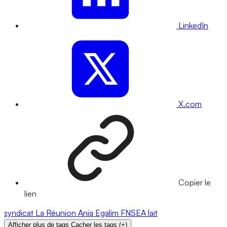
LinkedIn
X.com
Copier le
lien
syndicat
La Réunion
Ania
Egalim
FNSEA
lait
Afficher plus de tags
Cacher les tags
(
+
)