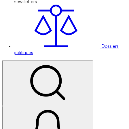
newsletters
Dossiers
politiques