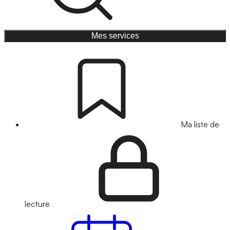
Mes services
Ma liste de
lecture