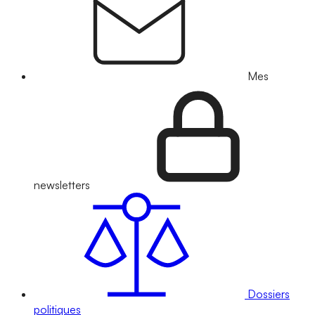
Mes
newsletters
Dossiers
politiques