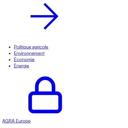
Politique agricole
Environnement
Économie
Énergie
AGRA
Europe