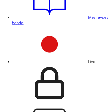
Mes revues
hebdo
Live