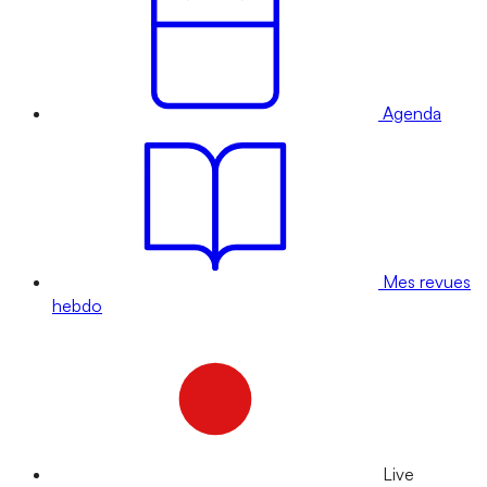
Agenda
Mes revues
hebdo
Live