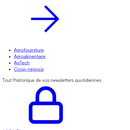
Agrofourniture
Agroalimentaire
AgTech
Coop-négoce
Tout l'historique de vos newsletters quotidiennes