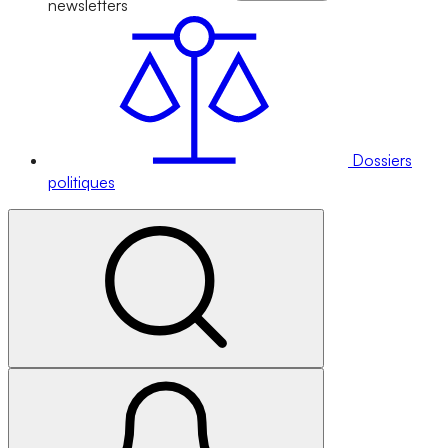
newsletters
Dossiers
politiques