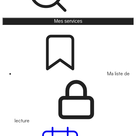
Mes services
Ma liste de
lecture