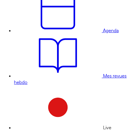
Agenda
Mes revues
hebdo
Live