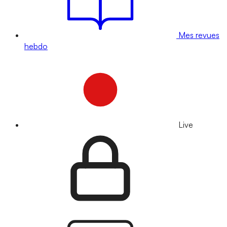
Mes revues
hebdo
Live