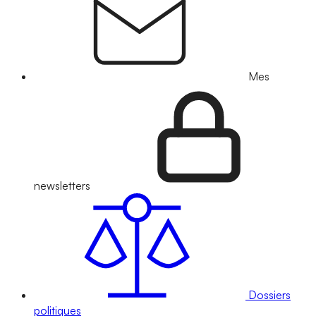
Mes
newsletters
Dossiers
politiques