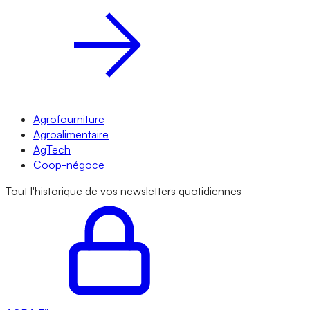
Agrofourniture
Agroalimentaire
AgTech
Coop-négoce
Tout l'historique de vos newsletters quotidiennes