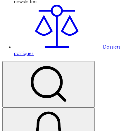
newsletters
Dossiers
politiques