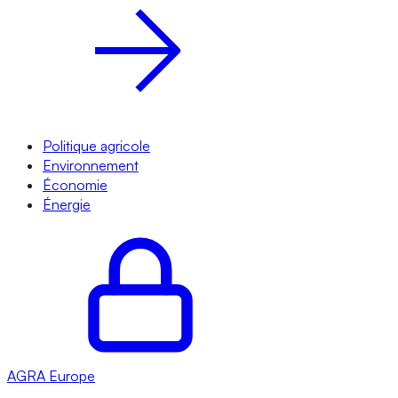
Politique agricole
Environnement
Économie
Énergie
AGRA
Europe