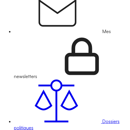
Mes
newsletters
Dossiers
politiques