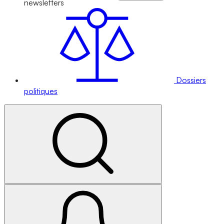
newsletters
Dossiers
politiques