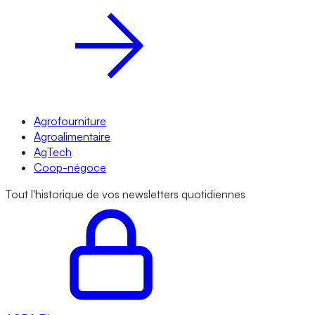
Agrofourniture
Agroalimentaire
AgTech
Coop-négoce
Tout l'historique de vos newsletters quotidiennes