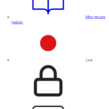
Mes revues
hebdo
Live