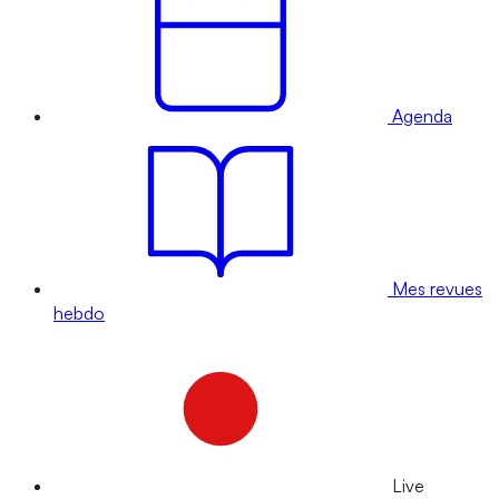
Agenda
Mes revues
hebdo
Live