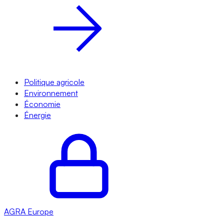
Politique agricole
Environnement
Économie
Énergie
AGRA
Europe