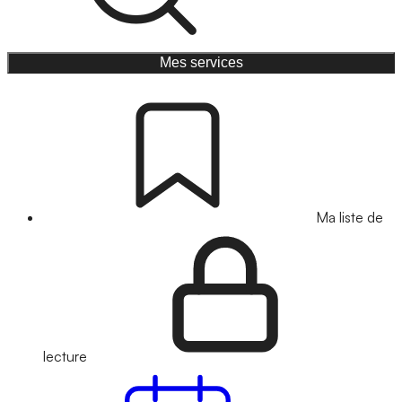
Mes services
Ma liste de
lecture