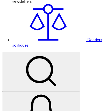
newsletters
Dossiers
politiques