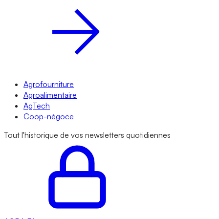
Agrofourniture
Agroalimentaire
AgTech
Coop-négoce
Tout l'historique de vos newsletters quotidiennes