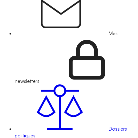
Mes
newsletters
Dossiers
politiques