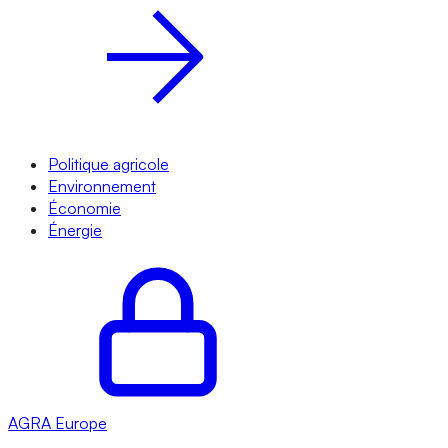
Politique agricole
Environnement
Économie
Énergie
AGRA
Europe