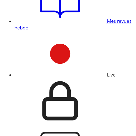
Mes revues
hebdo
Live