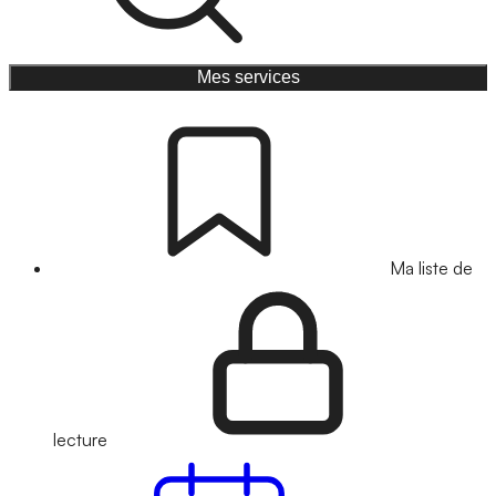
Mes services
Ma liste de
lecture