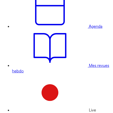
Agenda
Mes revues
hebdo
Live